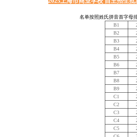
2025上海市商业学校 自主招
名单按照姓氏拼音首字母
B1
B2
B3
B4
B5
B6
B7
B8
B9
C1
C2
C3
C4
C5
C6