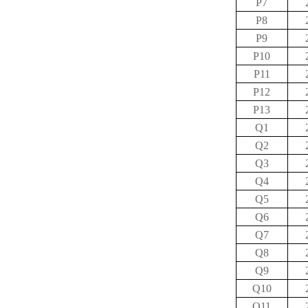
P7
P8
P9
P10
P11
P12
P13
Q1
Q2
Q3
Q4
Q5
Q6
Q7
Q8
Q9
Q10
Q11