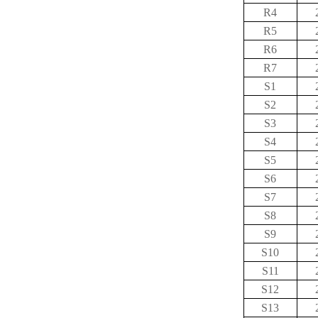
R4
R5
R6
R7
S1
S2
S3
S4
S5
S6
S7
S8
S9
S10
S11
S12
S13