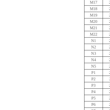
M17
M18
M19
M20
M21
M22
N1
N2
N3
N4
N5
P1
P2
P3
P4
P5
P6