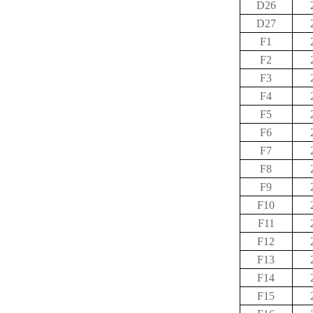
D26
D27
F1
F2
F3
F4
F5
F6
F7
F8
F9
F10
F11
F12
F13
F14
F15