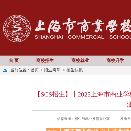
首 页
商校招生
商校就业
商校升学
当前位置：
首页
>
招生简章
>
招生快讯
【SCS招生】丨2025上海市商
信息来源：招生与就业推荐办公室
发布日期